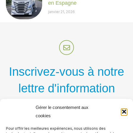
en Espagne
janvier 21, 2026
Inscrivez-vous à notre
lettre d'information
par courriel
Gérer le consentement aux
cookies
Recevez régulièrement nos nouvelles publications
Pour offrir les meilleures expériences, nous utilisons des
par courriel