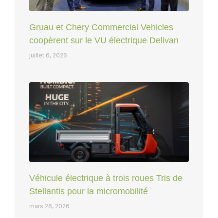
Gruau et Chery Commercial Vehicles
coopèrent sur le VU électrique Delivan
juillet 6, 2026
Véhicule électrique à trois roues Tris de
Stellantis pour la micromobilité
mars 26, 2026