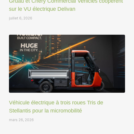
Gruau et Chery Commercial Vehicles coopèrent
sur le VU électrique Delivan
juillet 6, 2026
Véhicule électrique à trois roues Tris de
Stellantis pour la micromobilité
mars 26, 2026