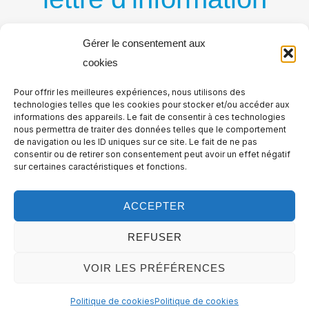
par courriel
Gérer le consentement aux
cookies
Recevez régulièrement nos nouvelles publications
Pour offrir les meilleures expériences, nous utilisons des
par courriel
technologies telles que les cookies pour stocker et/ou accéder aux
informations des appareils. Le fait de consentir à ces technologies
nous permettra de traiter des données telles que le comportement
de navigation ou les ID uniques sur ce site. Le fait de ne pas
consentir ou de retirer son consentement peut avoir un effet négatif
sur certaines caractéristiques et fonctions.
ACCEPTER
REFUSER
VOIR LES PRÉFÉRENCES
Copyright © Logistique Urbaine, tous droits réservés. All rights
Politique de cookies
Politique de cookies
reserved. Logistique Urbaine est édité par la société Tema Media