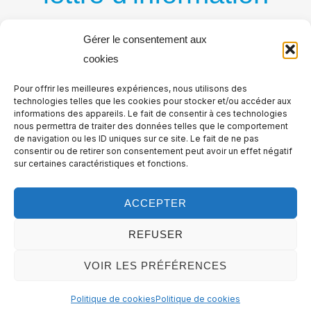
par courriel
Gérer le consentement aux
cookies
Recevez régulièrement nos nouvelles publications
Pour offrir les meilleures expériences, nous utilisons des
par courriel
technologies telles que les cookies pour stocker et/ou accéder aux
informations des appareils. Le fait de consentir à ces technologies
nous permettra de traiter des données telles que le comportement
de navigation ou les ID uniques sur ce site. Le fait de ne pas
consentir ou de retirer son consentement peut avoir un effet négatif
sur certaines caractéristiques et fonctions.
ACCEPTER
REFUSER
VOIR LES PRÉFÉRENCES
Copyright © Logistique Urbaine, tous droits réservés. All rights
Politique de cookies
Politique de cookies
reserved. Logistique Urbaine est édité par la société Tema Media