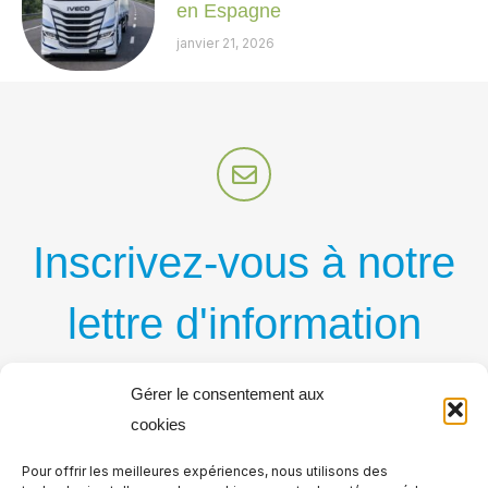
en Espagne
janvier 21, 2026
Inscrivez-vous à notre
lettre d'information
par courriel
Gérer le consentement aux
cookies
Recevez régulièrement nos nouvelles publications
Pour offrir les meilleures expériences, nous utilisons des
par courriel