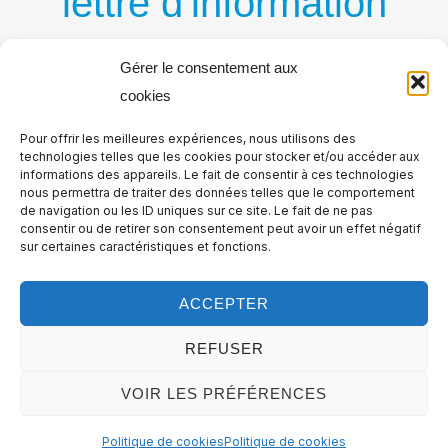
lettre d'information
par courriel
Gérer le consentement aux
cookies
Recevez régulièrement nos nouvelles publications
Pour offrir les meilleures expériences, nous utilisons des
par courriel
technologies telles que les cookies pour stocker et/ou accéder aux
informations des appareils. Le fait de consentir à ces technologies
nous permettra de traiter des données telles que le comportement
de navigation ou les ID uniques sur ce site. Le fait de ne pas
consentir ou de retirer son consentement peut avoir un effet négatif
sur certaines caractéristiques et fonctions.
ACCEPTER
REFUSER
VOIR LES PRÉFÉRENCES
Copyright © Logistique Urbaine, tous droits réservés. All rights
Politique de cookies
Politique de cookies