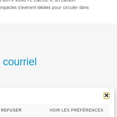
e son « Volvo FL Electric », un camion
ompactes s’avèrent idéales pour circuler dans
 courriel
REFUSER
VOIR LES PRÉFÉRENCES