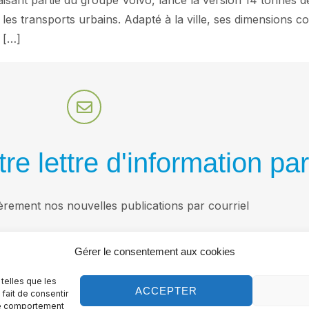
isant partie du groupe Volvo, lance la version 14 tonnes d
les transports urbains. Adapté à la ville, ses dimensions c
n […]
re lettre d'information par
èrement nos nouvelles publications par courriel
Gérer le consentement aux cookies
 telles que les
ACCEPTER
fait de consentir
 le comportement