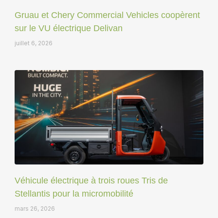
Gruau et Chery Commercial Vehicles coopèrent
sur le VU électrique Delivan
juillet 6, 2026
Véhicule électrique à trois roues Tris de
Stellantis pour la micromobilité
mars 26, 2026