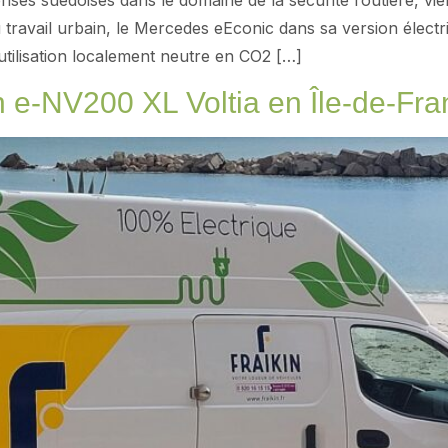
ses suédoises dans le domaine de la sécurité routière, vien
 travail urbain, le Mercedes eEconic dans sa version élect
e utilisation localement neutre en CO2 […]
n e-NV200 XL Voltia en Île-de-Fr