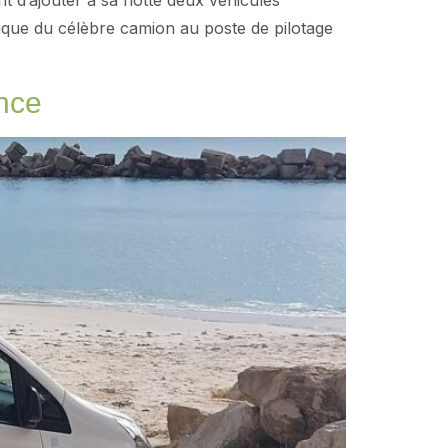
t d’ajouter à sa flotte deux véhicules
rique du célèbre camion au poste de pilotage
ance