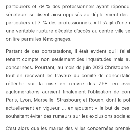
particuliers et 79 % des professionnels ayant répondu 
sénateurs se disent ainsi opposés au déploiement des
particuliers et 7 % des professionnels. « Il s’agit d’un
une véritable rupture d’égalité d’accès au centre-ville
on lire parmi les témoignages.
Partant de ces constatations, il était évident qu’il fal
tenant compte non seulement des inquiétudes mais aus
concernées. Pourtant, au mois de juin 2023 Christophe B
tout en recevant les travaux du comité de concertatio
réfléchir sur la mise en œuvre des ZFE, en avai
agglomérations auraient finalement l’obligation de conti
Paris, Lyon, Marseille, Strasbourg et Rouen, dont la poll
actuellement en vigueur … en ajoutant « le but de ces
souhaitant éviter des rumeurs sur les exclusions sociales
C’est alors que les maires des villes concernées pre